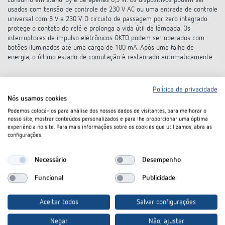
consumo em stand-by é de apenas 0,3 W. Os dispositivos podem ser
usados com tensão de controle de 230 V AC ou uma entrada de controle
universal com 8 V a 230 V. O circuito de passagem por zero integrado
protege o contato do relé e prolonga a vida útil da lâmpada. Os
interruptores de impulso eletrônicos OKTO podem ser operados com
botões iluminados até uma carga de 100 mA. Após uma falha de
energia, o último estado de comutação é restaurado automaticamente.
Política de privacidade
Nós usamos cookies
Podemos colocá-los para análise dos nossos dados de visitantes, para melhorar o
nosso site, mostrar conteúdos personalizados e para lhe proporcionar uma óptima
experiência no site. Para mais informações sobre os cookies que utilizamos, abra as
configurações.
Theben AG
Necessário
Desempenho
Hohenbergstraße 32
Funcional
Publicidade
72401 Haigerloch
Alemanha
Aceitar todos
Salvar configurações
Tel.:
+49 (0)74 74/692-0
Fax: +49 (0)74 74/692-150
Negar
Não, ajustar