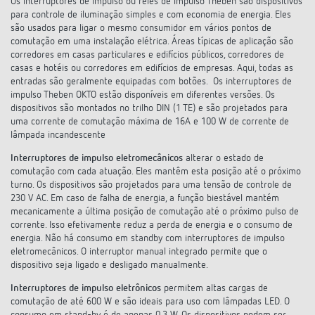
Os interruptores de impulso ou relés de impulso Theben são dispositivos
Comutação e regulação de LEDs
para controle de iluminação simples e com economia de energia. Eles
Informações atuais
Pesquisador de produtos
Linha direta
Controlo da hora e da luz
são usados para ligar o mesmo consumidor em vários pontos de
comutação em uma instalação elétrica. Áreas típicas de aplicação são
Medição inteligente
Cooperacoes
Biblioteca de mídia
corredores em casas particulares e edifícios públicos, corredores de
Pessoa de contacto
Controlo da climatização
casas e hotéis ou corredores em edifícios de empresas. Aqui, todas as
Referências
entradas são geralmente equipadas com botões. Os interruptores de
Ambiente
Smart Metering
Consulta
impulso Theben OKTO estão disponíveis em diferentes versões. Os
Acessórios
dispositivos são montados no trilho DIN (1 TE) e são projetados para
Design
uma corrente de comutação máxima de 16A e 100 W de corrente de
LUXORliving
Como chegar
lâmpada incandescente
Interruptores de impulso eletromecânicos
alterar o estado de
Distribuicao global
comutação com cada atuação. Eles mantêm esta posição até o próximo
turno. Os dispositivos são projetados para uma tensão de controle de
230 V AC. Em caso de falha de energia, a função biestável mantém
mecanicamente a última posição de comutação até o próximo pulso de
corrente. Isso efetivamente reduz a perda de energia e o consumo de
energia. Não há consumo em standby com interruptores de impulso
eletromecânicos. O interruptor manual integrado permite que o
dispositivo seja ligado e desligado manualmente.
Interruptores de impulso eletrônicos
permitem altas cargas de
comutação de até 600 W e são ideais para uso com lâmpadas LED. O