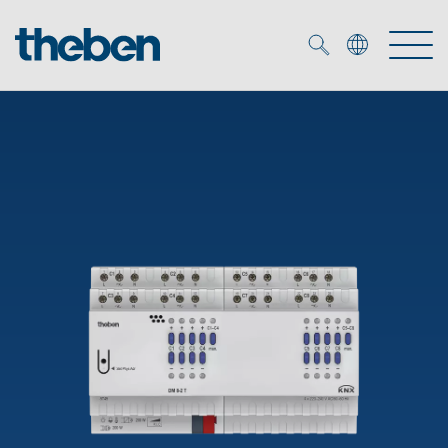
Merkzettel (
0
)
Produtos
Serviço
KNX
Soluções
Smart Home
Biblioteca de mídia
DALI
Empresa
Seminários técnicos
Sistema de casa inteligente LUXORliving
Detetores de presença e movimentos
Contacto
Projetores de LED
Theben AG
Foco LED