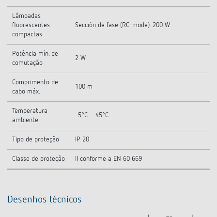
Lâmpadas
fluorescentes
Sección de fase (RC-mode): 200 W
compactas
Potência mín. de
2 W
comutação
Comprimento de
100 m
cabo máx.
Temperatura
-5°C ... 45°C
ambiente
Tipo de proteção
IP 20
Classe de proteção
II conforme a EN 60 669
Desenhos técnicos