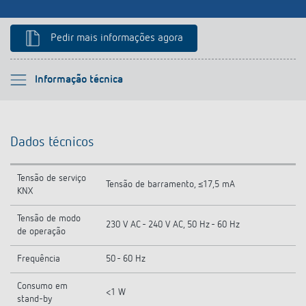
Pedir mais informações agora
Por favor selecione
Informação técnica
Informação técnica
Dados técnicos
Transferências
Tensão de serviço
Tensão de barramento, ≤17,5 mA
Produtos semelhantes
KNX
Tensão de modo
230 V AC - 240 V AC, 50 Hz - 60 Hz
de operação
Frequência
50 - 60 Hz
Consumo em
<1 W
stand-by