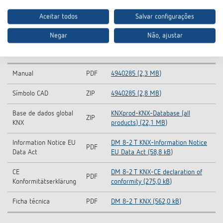
Aceitar todos
Salvar configurações
Negar
Não, ajustar
Transferências
Manual
PDF
4940285 (2,3 MB)
Símbolo CAD
ZIP
4940285 (2,8 MB)
Base de dados global
KNXprod-KNX-Database (all
ZIP
KNX
products) (22,1 MB)
Information Notice EU
DM 8-2 T KNX-Information Notice
PDF
Data Act
EU Data Act (58,8 kB)
CE
DM 8-2 T KNX-CE declaration of
PDF
Konformitätserklärung
conformity (275,0 kB)
Ficha técnica
PDF
DM 8-2 T KNX (562,0 kB)