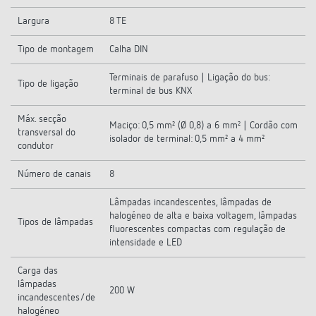
Largura
8 TE
Tipo de montagem
Calha DIN
Terminais de parafuso | Ligação do bus:
Tipo de ligação
terminal de bus KNX
Máx. secção
Maciço: 0,5 mm² (Ø 0,8) a 6 mm² | Cordão com
transversal do
isolador de terminal: 0,5 mm² a 4 mm²
condutor
Número de canais
8
Lâmpadas incandescentes, lâmpadas de
halogéneo de alta e baixa voltagem, lâmpadas
Tipos de lâmpadas
fluorescentes compactas com regulação de
intensidade e LED
Carga das
lâmpadas
200 W
incandescentes/de
halogéneo