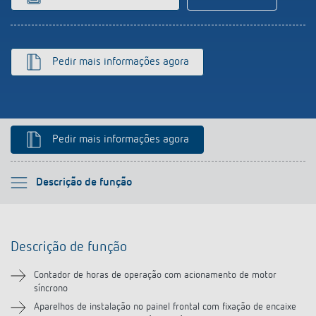
Pedir mais informações agora
Pedir mais informações agora
Por favor selecione
Descrição de função
Descrição de função
Descrição de função
Informação técnica
Contador de horas de operação com acionamento de motor
síncrono
Transferências
Aparelhos de instalação no painel frontal com fixação de encaixe