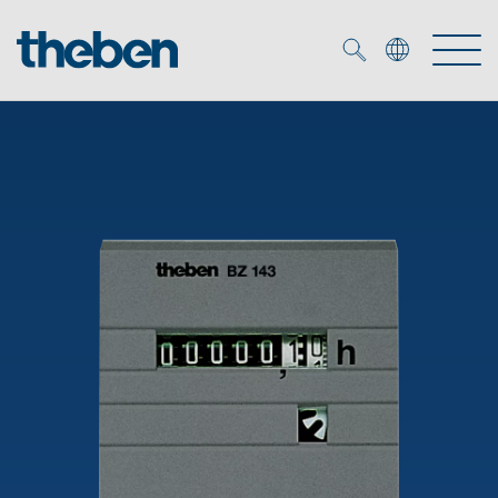
Merkzettel (
0
)
Produtos
Serviço
KNX
Soluções
Smart Home
Biblioteca de mídia
DALI
Empresa
Seminários técnicos
Sistema de casa inteligente LUXORliving
Detetores de presença e movimentos
Contacto
Projetores de LED
Theben AG
Foco LED