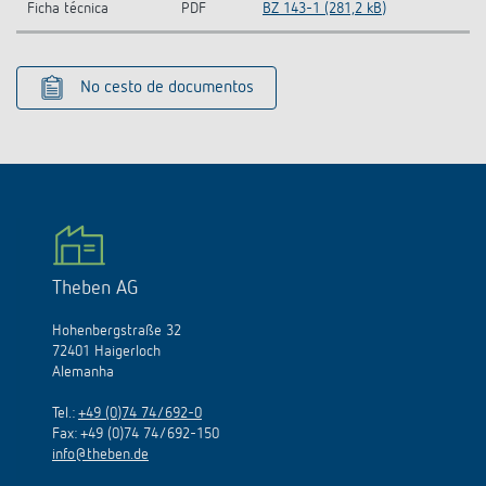
Ficha técnica
PDF
BZ 143-1 (281,2 kB)
No cesto de documentos
Theben AG
Hohenbergstraße 32
72401 Haigerloch
Alemanha
Tel.:
+49 (0)74 74/692-0
Fax: +49 (0)74 74/692-150
info@theben.de