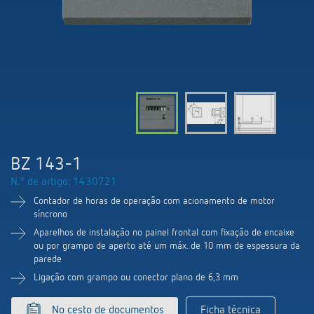
Comutação e regulação de LEDs
Informações atuais
Pesquisador de produtos
Linha direta
Controlo da hora e da luz
Medição inteligente
Cooperacoes
Biblioteca de mídia
Pessoa de contacto
Controlo da climatização
Referências
Ambiente
Smart Metering
Consulta
Acessórios
Design
LUXORliving
Como chegar
BZ 143-1
Distribuicao global
N.º de artigo: 1430721
Contador de horas de operação com acionamento de motor
síncrono
Aparelhos de instalação no painel frontal com fixação de encaixe
ou por grampo de aperto até um máx. de 10 mm de espessura da
parede
Ligação com grampo ou conector plano de 6,3 mm
No cesto de documentos
Ficha técnica