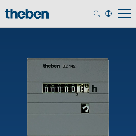
Merkzettel (
0
)
Produtos
Serviço
KNX
Soluções
Smart Home
Biblioteca de mídia
DALI
Empresa
Seminários técnicos
Sistema de casa inteligente LUXORliving
Detetores de presença e movimentos
Contacto
Projetores de LED
Theben AG
Foco LED