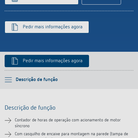
Pedir mais informações agora
Pedir mais informações agora
Por favor selecione
Descrição de função
Descrição de função
Descrição de função
Informação técnica
Contador de horas de operação com acionamento de motor
síncrono
Transferências
Com casquilho de encaixe para montagem na parede (tampa de