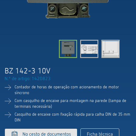
Comutação e regulação de LEDs
Informações atuais
Pesquisador de produtos
Linha direta
Controlo da hora e da luz
Medição inteligente
Cooperacoes
Biblioteca de mídia
Pessoa de contacto
Controlo da climatização
Referências
Ambiente
Smart Metering
Consulta
Acessórios
Design
LUXORliving
Como chegar
BZ 142-3 10V
Distribuicao global
N.º de artigo: 1420823
Contador de horas de operação com acionamento de motor
síncrono
Com casquilho de encaixe para montagem na parede (tampa de
terminais necessária)
Casquilho de encaixe com fixação rápida para calha DIN de 35 mm
DIN
No cesto de documentos
Ficha técnica