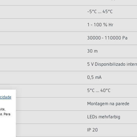
-5°C ... 45°C
1 - 100 % Hr
30000 - 110000 Pa
30 m
5 V Disponibilizado inte
0,5 mA
5°C ... 40°C
acidade
Montagem na parede
ite,
e. Para
LEDs mehrfarbig
IP 20