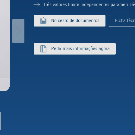
ticos de escada
Sistema de sensores
Três valores limite independentes parametrizá
or de intensidade luminosa
r mais
No cesto de documentos
Ficha técn
Pedir mais informações agora