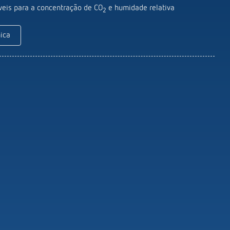
Comando à distância de serviço
veis para a concentração de CO
e humidade relativa
2
detectores / focos
Material de montagem para detetores /
ica
focos
Mostrar mais