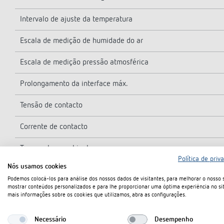
Intervalo de ajuste da temperatura
Escala de medição de humidade do ar
Escala de medição pressão atmosférica
Prolongamento da interface máx.
Tensão de contacto
Corrente de contacto
Temperatura ambiente
Política de priv
Nós usamos cookies
Tipo de montagem
Podemos colocá-los para análise dos nossos dados de visitantes, para melhorar o nosso s
mostrar conteúdos personalizados e para lhe proporcionar uma óptima experiência no sit
Indicação
mais informações sobre os cookies que utilizamos, abra as configurações.
Tipo de proteção
Necessário
Desempenho