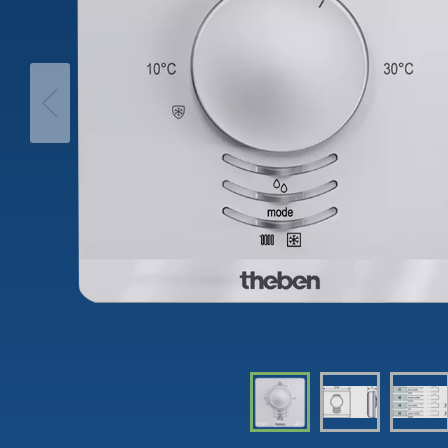
theLeda D
Automá
theLeda S
Regulad
Mostrar mais
Mostra